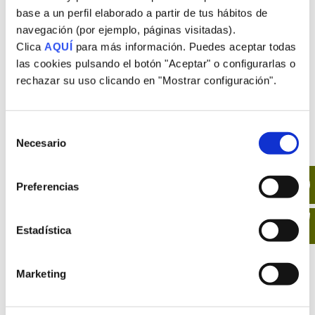
Personalización (Escribe una dedicatoria)
base a un perfil elaborado a partir de tus hábitos de
navegación (por ejemplo, páginas visitadas).
Clica
AQUÍ
para más información. Puedes aceptar todas
las cookies pulsando el botón "Aceptar" o configurarlas o
Tarta
rechazar su uso clicando en "Mostrar configuración".
Galleta
Añadir al carrito
Choco-
Selección
Natilla
Necesario
de
cantidad
consentimiento
Preferencias
Estadística
Marketing