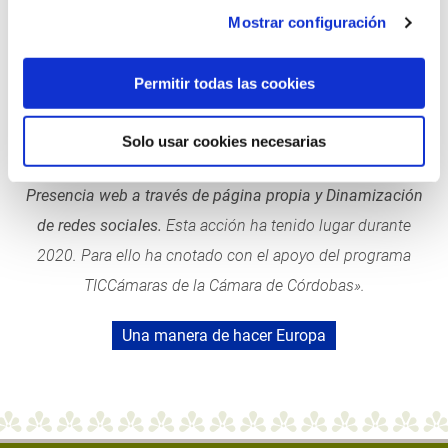
Mostrar configuración
«
Servicios Hosteleros y Restauracion PSI SL
ha sido
beneficiaria del Fondo Europeo de Desarrollo Regional
Permitir todas las cookies
cuyo objetivo es mejorar el uso y la calidad de las
tecnologías de la información y de las comunicaciones y el
Solo usar cookies necesarias
acceso a las mismas y gracias al que ha podido ofrecer
Presencia web a través de página propia y Dinamización
de redes sociales.
Esta acción ha tenido lugar durante
2020. Para ello ha cnotado con el apoyo del programa
TICCámaras de la Cámara de Córdobas».
Una manera de hacer Europa