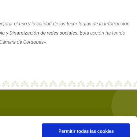
jorar el uso y la calidad de las tecnologías de la información
ia y Dinamización de redes sociales.
Esta acción ha tenido
a Cámara de Córdobas».
¿NECESITAS AYUDA?
Términos Y Condiciones
Permitir todas las cookies