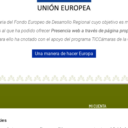
ria del Fondo Europeo de Desarrollo Regional cuyo objetivo es me
s al que ha podido ofrecer
Presencia web a través de página prop
ara ello ha cnotado con el apoyo del programa TICCámaras de l
Una manera de hacer Europa
MI CUENTA
LA SULTANA
Información Personal
ies
La Sultana
Pedidos