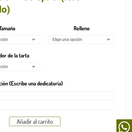
de
do)
precios:
desde
Tamaño
Relleno
€26,50
hasta
or de la tarta
€54,50
ción (Escribe una dedicatoria)
Añadir al carrito
le