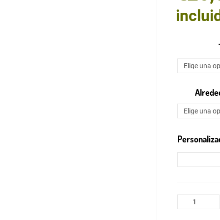
inclui
Alreded
Personaliza
Tarta
personalizab
cantidad