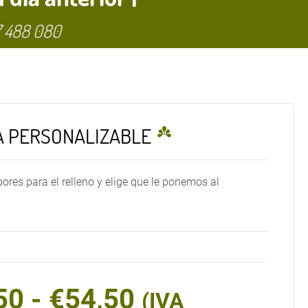
 488 080
A PERSONALIZABLE
ores para el relleno y elige que le ponemos al
Rango
50
-
€
54,50
(IVA